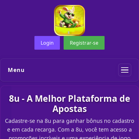
Login
Registrar-se
Menu
8u - A Melhor Plataforma de
Apostas
Cadastre-se na 8u para ganhar bônus no cadastro
e em cada recarga. Com a 8u, você tem acesso a
promoções incríveis e uma experiência de jogo