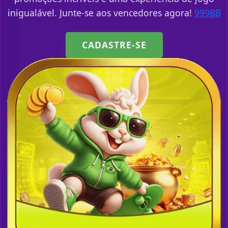
inigualável. Junte-se aos vencedores agora!
999BB
CADASTRE-SE